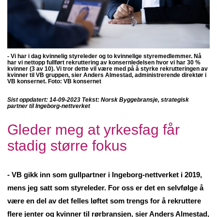
- Vi har i dag kvinnelig styreleder og to kvinnelige styremedlemmer. Nå
har vi nettopp fullført rekruttering av konsernledelsen hvor vi har 30 %
kvinner (3 av 10). Vi tror dette vil være med på å styrke rekrutteringen av
kvinner til VB gruppen, sier
Anders Almestad, administrerende direktør i
VB konsernet. Foto:
VB konsernet
Sist oppdatert: 14-09-2023 Tekst:
Norsk Byggebransje
, strategisk
partner til Ingeborg-nettverket
Gleder meg at yrkesfag får
stadig større fokus
- VB gikk inn som gullpartner i Ingeborg-nettverket i 2019,
mens jeg satt som styreleder. For oss er det en selvfølge å
være en del av det felles løftet som trengs for å rekruttere
flere jenter og kvinner til rørbransjen, sier Anders Almestad,