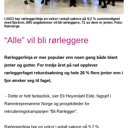
I 2023 har rørleggerlinja en vekst i antall søkere på 9,2 % sammenlignet
med fjoråret, 895 ungdommer vil bli rørleggere, 72 av dem er jenter. Foto:
Rørnorge
“Alle” vil bli rørleggere
Rørleggerlinja er mer populær enn noen gang både blant
jenter og gutter. For tredje året på rad opplever
rørleggerfaget rekordsøkning og hele 26 % flere jenter enn i
fjor ønsker seg til faget,
- Dette er helt fantastisk, sier Eli Heyerdahl Eide, fagsjef i
Rørentreprenørene Norge og prosjektleder for
rekrutteringskampanjen “Bli Rørlegger".
Rørleggerlinja har en vekst i antall søkere på 9,2 %