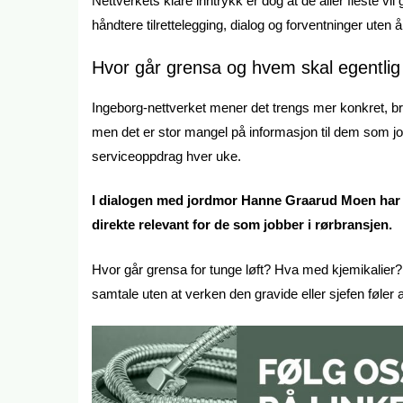
Nettverkets klare inntrykk er dog at de aller fleste 
håndtere tilrettelegging, dialog og forventninger uten å t
Hvor går grensa og hvem skal egentlig
Ingeborg-nettverket mener det trengs mer konkret, b
men det er stor mangel på informasjon til dem som jobb
serviceoppdrag hver uke.
I dialogen med jordmor Hanne Graarud Moen har 
direkte relevant for de som jobber i rørbransjen.
Hvor går grensa for tunge løft? Hva med kjemikalier
samtale uten at verken den gravide eller sjefen føler