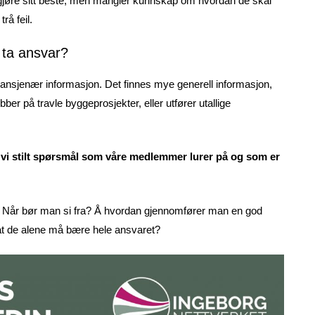
vil gjøre sitt beste, men mangler kunnskap om hvordan de skal
rå feil.
 ta ansvar?
ransjenær informasjon. Det finnes mye generell informasjon,
er på travle byggeprosjekter, eller utfører utallige
vi stilt spørsmål som våre medlemmer lurer på og som er
? Når bør man si fra? Å hvordan gjennomfører man en god
 at de alene må bære hele ansvaret?