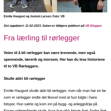
Emilie Haugset og Jostein Larsen. Foto: VB
Sist oppdatert: 11-02-2023. S
aken er tildigere publisert på
VB Bloggen
Fra lærling til rørlegger
Veien til å bli rørlegger kan være krevende, men også
spennende, lærerik og morsom. Her kan du lese historiene
til to VB Rørleggere.
Skulle aldri bli rørlegger
Emilie Haugset skulle aldri bli rørlegger, men når man har en far
som er rørlegger endte det likevel med at hun fulgte i hans
fotspor. Hun søkte og kom inn på bygg- og anleggslinja på
Fosen videregående skole, hvor hun gikk første året. Andre året