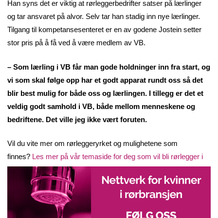
Han syns det er viktig at rørleggerbedrifter satser på lærlinger
og tar ansvaret på alvor. Selv tar han stadig inn nye lærlinger.
Tilgang til kompetansesenteret er en av godene Jostein setter
stor pris på å få ved å være medlem av VB.
– Som lærling i VB får man gode holdninger inn fra start, og
vi som skal følge opp har et godt apparat rundt oss så det
blir best mulig for både oss og lærlingen. I tillegg er det et
veldig godt samhold i VB, både mellom menneskene og
bedriftene. Det ville jeg ikke vært foruten.
Vil du vite mer om rørleggeryrket og mulighetene som
finnes?
Les mer på vår temaside for deg som vil bli rørlegger i
VB her!